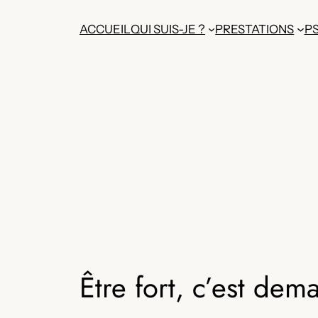
Aller
ACCUEIL
QUI SUIS-JE ?
PRESTATIONS
P
au
contenu
Être fort, c’est dem