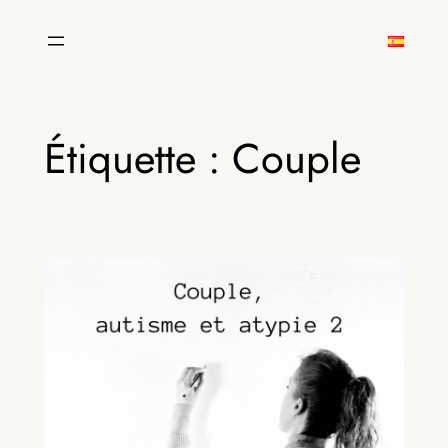
Aller
au
contenu
Étiquette :
Couple