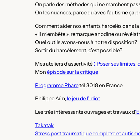
On parle des méthodes qui ne marchent pas v
On les nuances, parce qu’avec l’autisme ça pr
Comment aider nos enfants harcelés dans la
« Il m’embête », remarque anodine ou révélatr
Quel outils avons-nous à notre disposition?
Sortir du harcèlement, c’est possible?
Mes ateliers d’assertivité
( Poser ses limites, 
Mon
épisode sur la critique
Programme Phare
tél 3018 en France
Philippe Aïm,
le jeu de l’idiot
Les très intéressants ouvrages et travaux d
‘
Takatak
Stress post traumatique complexe et autism