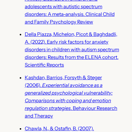
adolescents with autistic spectrum
disorders: A meta-analysis. Clinical Child
and Family Psychology Review
Della Piazza, Michelon, Picot & Baghdadli,
A. (2022). Early risk factors for anxiety
disorders in children with autism spectrum
disorders: Results from the ELENA cohort.
Scientific Reports
Kashdan, Barrios, Forsyth & Steger
(2006).
Experiential avoidance as a
generalized psychological vulnerability:
Comparisons with coping and emotion
regulation strategies
. Behaviour Research
and Therapy
Chawla, N., & Ostafin, B. (2007).